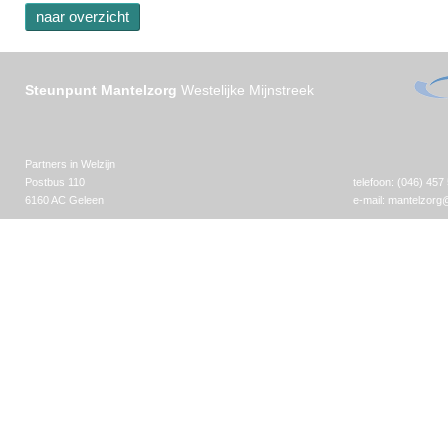
naar overzicht
Steunpunt Mantelzorg
Westelijke Mijnstreek
Partners in Welzijn
Postbus 110
telefoon: (046) 457
6160 AC Geleen
e-mail:
mantelzorg@