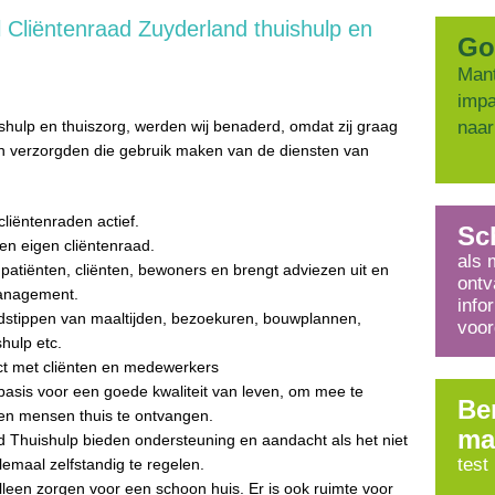
 Cliëntenraad Zuyderland thuishulp en
Go
Mant
impa
shulp en thuiszorg, werden wij benaderd, omdat zij graag
naar
n verzorgden die gebruik maken van de diensten van
cliëntenraden actief.
Sch
en eigen cliëntenraad.
als 
patiënten, cliënten, bewoners en brengt adviezen uit en
ontv
anagement.
info
jdstippen van maaltijden, bezoekuren, bouwplannen,
voor
hulp etc.
t met cliënten en medewerkers
 basis voor een goede kwaliteit van leven, om mee te
Be
 en mensen thuis te ontvangen.
ma
Thuishulp bieden ondersteuning en aandacht als het niet
test
emaal zelfstandig te regelen.
lleen zorgen voor een schoon huis. Er is ook ruimte voor