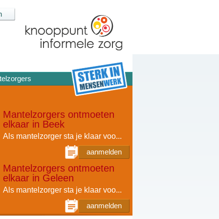
elzorgers
Mantelzorgers ontmoeten
elkaar in Beek
Als mantelzorger sta je klaar voo...
aanmelden
Mantelzorgers ontmoeten
elkaar in Geleen
Als mantelzorger sta je klaar voo...
aanmelden