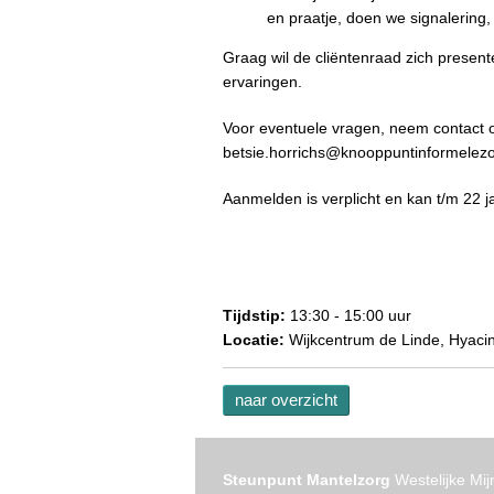
en praatje, doen we signalering,
Graag wil de cliëntenraad zich prese
ervaringen.
Voor eventuele vragen, neem contact op
betsie.horrichs@knooppuntinformelezo
Aanmelden is verplicht en kan t/m 22 j
Tijdstip:
13:30 - 15:00 uur
Locatie:
Wijkcentrum de Linde, Hyaci
naar overzicht
Steunpunt Mantelzorg
Westelijke Mij