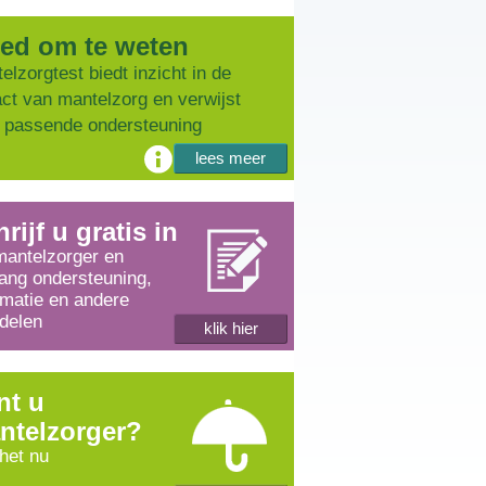
ed om te weten
elzorgtest biedt inzicht in de
ct van mantelzorg en verwijst
 passende ondersteuning
lees meer
rijf u gratis in
mantelzorger en
ang ondersteuning,
rmatie en andere
delen
klik hier
nt u
ntelzorger?
 het nu