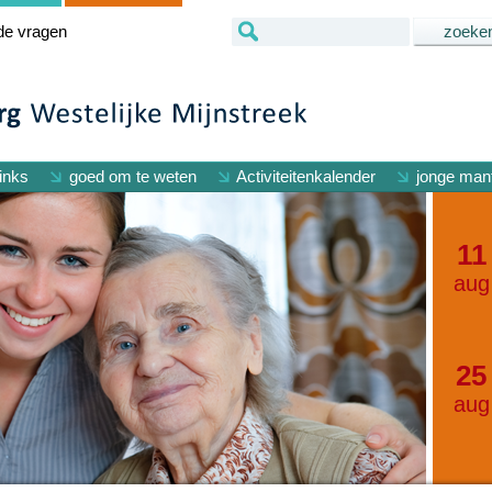
de vragen
inks
goed om te weten
Activiteitenkalender
jonge mant
11
aug
25
aug