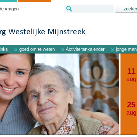
de vragen
inks
goed om te weten
Activiteitenkalender
jonge mant
11
aug
25
aug