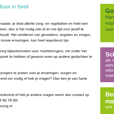
lkaar in Beek
Go
Mant
impa
naaste, je doet allerlei zorg- en regeltaken en hebt een
doen, dan is het nodig ook af en toe tijd voor jezelf te
naar
ghoudt.
Het ventileren van gevoelens, angsten en zorgen,
 mooie ervaringen, kan heel waardevol zijn.
org bijeenkomsten voor mantelzorgers, om onder het
Sch
esprek te hebben of gewoon even op andere gedachten te
als 
ontv
info
zorgers te praten over je ervaringen, zorgen en
voor
rend oor nodig of heb je vragen? Dan ben je van harte
Be
jeenkomst of heb je andere vragen neem dan contact op
ma
8 86 78 00
/
ezorg.nl
test