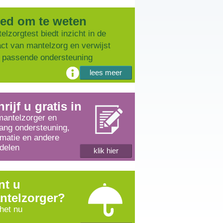
ed om te weten
elzorgtest biedt inzicht in de
ct van mantelzorg en verwijst
 passende ondersteuning
lees meer
rijf u gratis in
mantelzorger en
ang ondersteuning,
rmatie en andere
delen
klik hier
nt u
ntelzorger?
 het nu