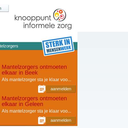
elzorgers
Mantelzorgers ontmoeten
elkaar in Beek
Als mantelzorger sta je klaar voo...
aanmelden
Mantelzorgers ontmoeten
elkaar in Geleen
Als mantelzorger sta je klaar voo...
aanmelden