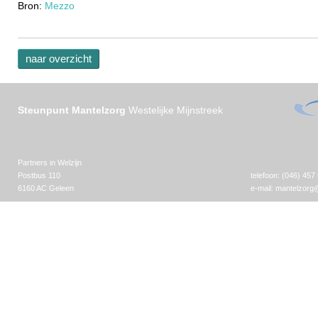
Bron:
Mezzo
naar overzicht
Steunpunt Mantelzorg
Westelijke Mijnstreek
Partners in Welzijn
Postbus 110
telefoon: (046) 457
6160 AC Geleen
e-mail:
mantelzorg@