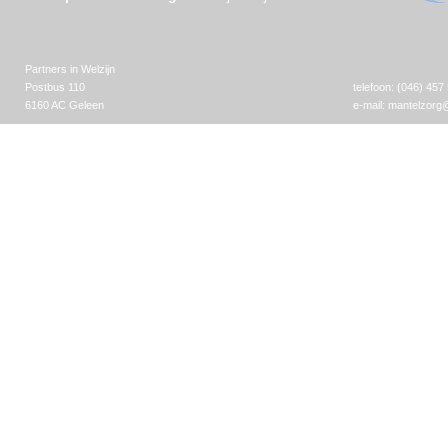
Partners in Welzijn
Postbus 110
telefoon: (046) 457
6160 AC Geleen
e-mail:
mantelzorg@