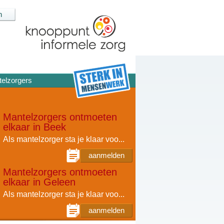
elzorgers
Mantelzorgers ontmoeten
elkaar in Beek
Als mantelzorger sta je klaar voo...
aanmelden
Mantelzorgers ontmoeten
elkaar in Geleen
Als mantelzorger sta je klaar voo...
aanmelden