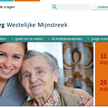
de vragen
inks
goed om te weten
Activiteitenkalender
jonge mant
11
aug
25
aug