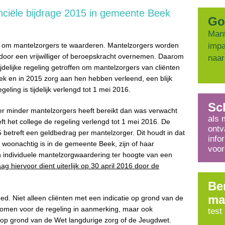
nciële bijdrage 2015 in gemeente Beek
Go
Mant
k om mantelzorgers te waarderen. Mantelzorgers worden
impa
 door een vrijwilliger of beroepskracht overnemen. Daarom
naar
delijke regeling getroffen om mantelzorgers van cliënten
ek en in 2015 zorg aan hen hebben verleend, een blijk
eling is tijdelijk verlengd tot 1 mei 2016.
Sch
 minder mantelzorgers heeft bereikt dan was verwacht
als 
ft het college de regeling verlengd tot 1 mei 2016. De
ontv
betreft een geldbedrag per mantelzorger. Dit houdt in dat
info
 woonachtig is in de gemeente Beek, zijn of haar
voor
 individuele mantelzorgwaardering ter hoogte van een
g hiervoor dient uiterlijk op 30 april 2016 door de
Be
ma
ed. Niet alleen cliënten met een indicatie op grond van de
komen voor de regeling in aanmerking, maar ook
test
e op grond van de Wet langdurige zorg of de Jeugdwet.