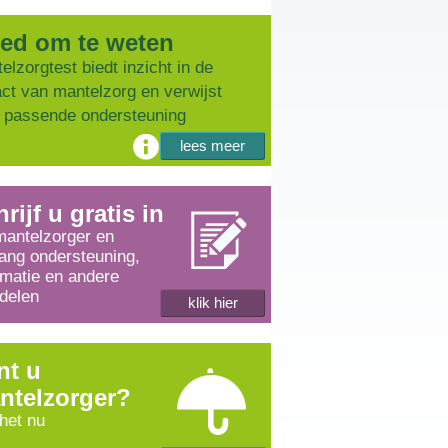
ed om te weten
elzorgtest biedt inzicht in de
ct van mantelzorg en verwijst
 passende ondersteuning
lees meer
rijf u gratis in
mantelzorger en
ang ondersteuning,
rmatie en andere
delen
klik hier
nt u
ntelzorger?
 het nu