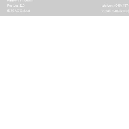
Partners in Welzijn
Postbus 110
telefoon: (046) 457
6160 AC Geleen
e-mail:
mantelzorg@