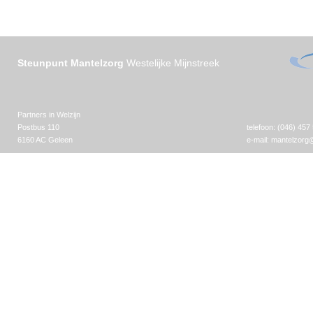
Steunpunt Mantelzorg
Westelijke Mijnstreek
Partners in Welzijn
Postbus 110
telefoon: (046) 457
6160 AC Geleen
e-mail:
mantelzorg@