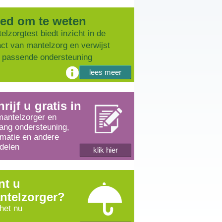
ed om te weten
elzorgtest biedt inzicht in de
ct van mantelzorg en verwijst
 passende ondersteuning
lees meer
rijf u gratis in
mantelzorger en
ang ondersteuning,
rmatie en andere
delen
klik hier
nt u
ntelzorger?
 het nu