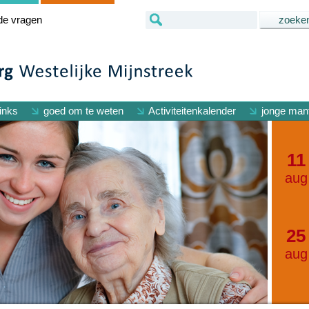
de vragen
inks
goed om te weten
Activiteitenkalender
jonge mant
11
aug
25
aug