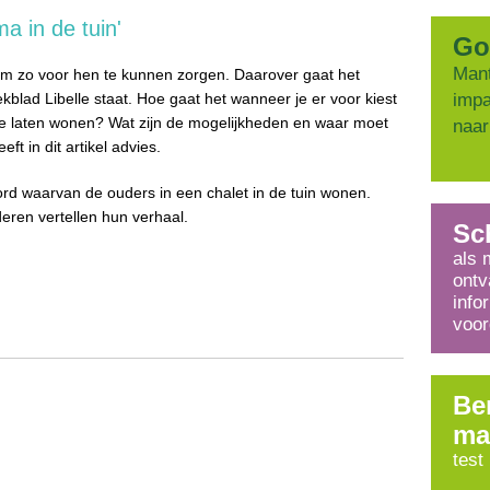
a in de tuin'
Go
Mant
 om zo voor hen te kunnen zorgen. Daarover gaat het
ekblad Libelle staat. Hoe gaat het wanneer je er voor kiest
impa
) te laten wonen? Wat zijn de mogelijkheden en waar moet
naar
ft in dit artikel advies.
d waarvan de ouders in een chalet in de tuin wonen.
eren vertellen hun verhaal.
Sch
als 
ontv
info
voor
Be
ma
test