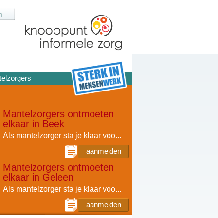
elzorgers
Mantelzorgers ontmoeten
elkaar in Beek
Als mantelzorger sta je klaar voo...
aanmelden
Mantelzorgers ontmoeten
elkaar in Geleen
Als mantelzorger sta je klaar voo...
aanmelden